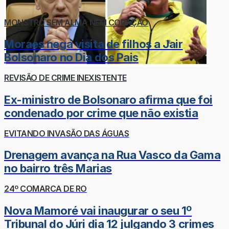
MONSTRO SEM ALMA NEM CORAÇÃO
Moraes nega visita de filhos a Jair
Bolsonaro no Dia dos Pais
REVISÃO DE CRIME INEXISTENTE
Ex-ministro de Bolsonaro afirma que foi
condenado por crime que não existia
EVITANDO INVASÃO DAS ÁGUAS
Drenagem avança na Rua Vasco da Gama
no bairro três Marias
24º COMARCA DE RO
Nova Mamoré vai inaugurar o seu 1º
Tribunal do Júri dia 12 julgando 3 crimes