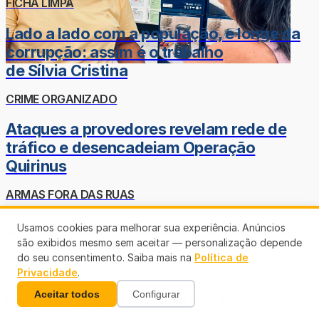
FICHA LIMPA
Lado a lado com a população, e longe da
corrupção: assim é o trabalho
de Sílvia Cristina
CRIME ORGANIZADO
Ataques a provedores revelam rede de
tráfico e desencadeiam Operação
Quirinus
ARMAS FORA DAS RUAS
Operação integrada prende homem com
Usamos cookies para melhorar sua experiência. Anúncios
quatro armas de fogo em Ponta do Abunã
são exibidos mesmo sem aceitar — personalização depende
do seu consentimento. Saiba mais na
Política de
HUMILHAÇÃO POLÍTICA
Privacidade
.
Aceitar todos
Configurar
Racha interno do MDB vetou Amir Lando