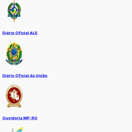
Diário Oficial ALE
Diário Oficial da União
Ouvidoria MP-RO