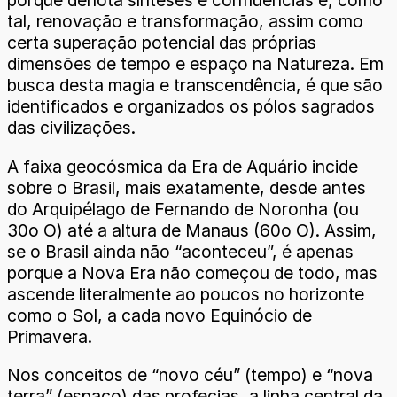
porque denota sínteses e confluências e, como
tal, renovação e transformação, assim como
certa superação potencial das próprias
dimensões de tempo e espaço na Natureza. Em
busca desta magia e transcendência, é que são
identificados e organizados os pólos sagrados
das civilizações.
A faixa geocósmica da Era de Aquário incide
sobre o Brasil, mais exatamente, desde antes
do Arquipélago de Fernando de Noronha (ou
30o O) até a altura de Manaus (60o O). Assim,
se o Brasil ainda não “aconteceu”, é apenas
porque a Nova Era não começou de todo, mas
ascende literalmente ao poucos no horizonte
como o Sol, a cada novo Equinócio de
Primavera.
Nos conceitos de “novo céu” (tempo) e “nova
terra” (espaço) das profecias, a linha central da