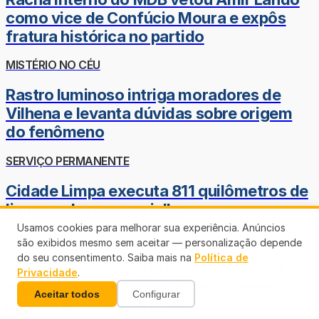
como vice de Confúcio Moura e expôs
fratura histórica no partido
MISTÉRIO NO CÉU
Rastro luminoso intriga moradores de
Vilhena e levanta dúvidas sobre origem
do fenômeno
SERVIÇO PERMANENTE
Cidade Limpa executa 811 quilômetros de
limpeza de ruas em julho
Usamos cookies para melhorar sua experiência. Anúncios
URNA PARA LEIGOS
são exibidos mesmo sem aceitar — personalização depende
do seu consentimento. Saiba mais na
Política de
TRE-RO demonstra urna eleitoral para
Privacidade
.
eleitores mas não mostra auditagem
Aceitar todos
Configurar
pública em caso de dúvidas