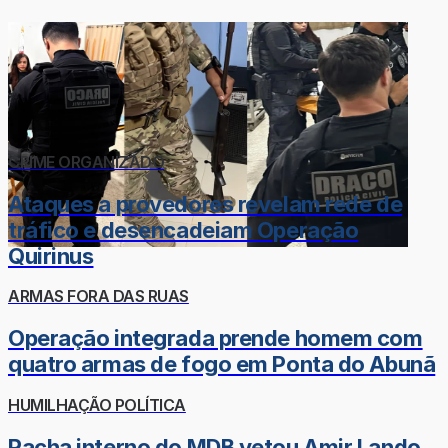
CRIME ORGANIZADO
Ataques a provedores revelam rede de
tráfico e desencadeiam Operação
Quirinus
ARMAS FORA DAS RUAS
Operação integrada prende homem com
quatro armas de fogo em Ponta do Abunã
HUMILHAÇÃO POLÍTICA
Racha interno do MDB vetou Amir Lando