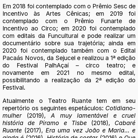
Em 2018 foi contemplado com o Prêmio Sesc de
Incentivo às Artes Cênicas; em 2019 foi
contemplado com o Prêmio Funarte de
Incentivo ao Circo; em 2020 foi contemplado
com editais da Funcultural e pode realizar um
documentário sobre sua trajetória; ainda em
2020 foi contemplado também com o Edital
Pacaás Novos, da Sejucel e realizou a 1ª edição
do Festival PalhAçaí – circo teatro; e
novamente em 2021 no mesmo edital,
possibilitando a realização da 2ª edição do
Festival.
Atualmente o Teatro Ruante tem em seu
repertório os seguintes espetáculos:
Cotidiano-
mulher
(2019),
A muy lamentável e cruel
história de Píramo e Tisbe
(2018),
Cabaré
Ruante
(2017),
Era uma vez João e Maria… e
ainda é
(2016),
História de contar
(2016) e
Que