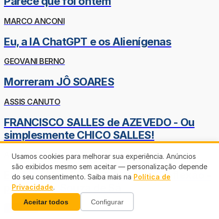
Parece que foi ontem
MARCO ANCONI
Eu, a IA ChatGPT e os Alienígenas
GEOVANI BERNO
Morreram JÔ SOARES
ASSIS CANUTO
FRANCISCO SALLES de AZEVEDO - Ou
simplesmente CHICO SALLES!
ARIMAR SOUZA DE SÁ
Usamos cookies para melhorar sua experiência. Anúncios
são exibidos mesmo sem aceitar — personalização depende
Então, é Natal... Ah! O Natal... - Reflexão -
do seu consentimento. Saiba mais na
Política de
por Arimar Souza de Sá
Privacidade
.
Aceitar todos
Configurar
Veja mais