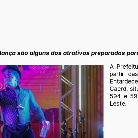
dança são alguns dos atrativos preparados par
A Prefeit
partir d
Entardece
Caerd, si
594 e 599
Leste.