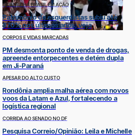
QUADRILHA BRASIL EM AÇÃO
Patrimônio de esquerdistas subiu até
870% nos últimos anos; veja
CORPOS E VIDAS MARCADAS
PM desmonta ponto de venda de drogas,
apreende entorpecentes e detém dupla
em Ji-Paraná
APESAR DO ALTO CUSTO
Rondônia amplia malha aérea com novos
voos da Latam e Azul, fortalecendo a
logística regional
CORRIDA AO SENADO NO DF
Pesquisa Correio/Opinião: Leila e Michelle