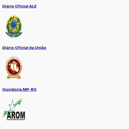
Diário Oficial ALE
Diário Oficial da União
Ouvidoria MP-RO