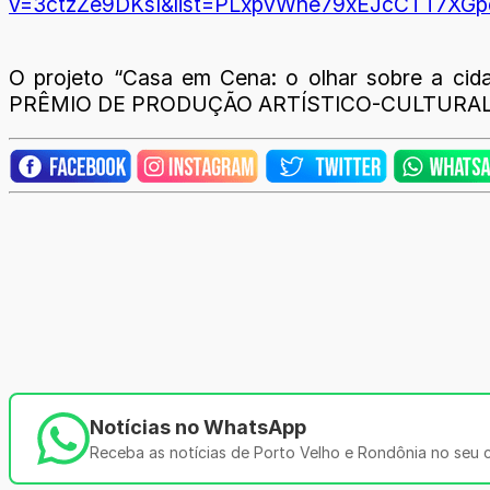
v=3ctzZe9DKsI&list=PLxpvWhe79xEJcCTT7XG
O projeto “Casa em Cena: o olhar sobre a 
PRÊMIO DE PRODUÇÃO ARTÍSTICO-CULTURAL PAR
Notícias no WhatsApp
Receba as notícias de Porto Velho e Rondônia no seu ce