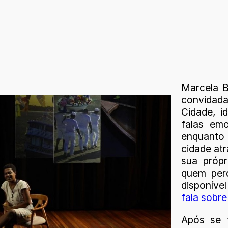
Marcela B
convidada
Cidade, i
falas em
enquanto 
cidade atr
sua própr
quem perd
disponíve
fala sobre
Após se 