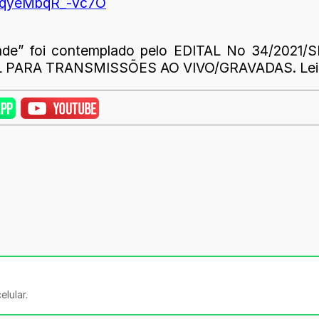
pqyeMbqR_-vc7O
cidade” foi contemplado pelo EDITAL No 34/2
A TRANSMISSÕES AO VIVO/GRAVADAS. Lei Federa
lular.