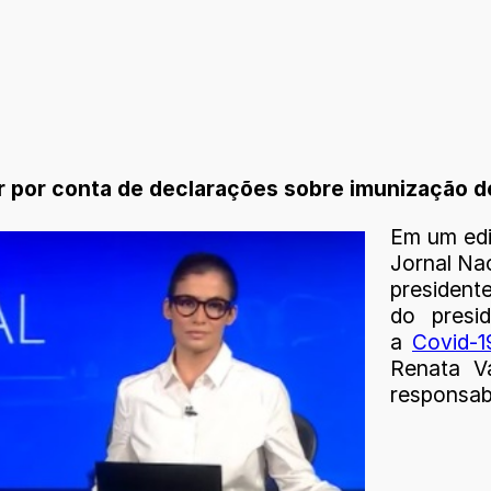
íder por conta de declarações sobre imunização 
Em um edit
Jornal Na
presidente
do presi
a
Covid-1
Renata V
responsabi