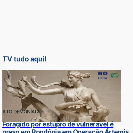
TV tudo aqui!
ATO DEMONÍACO
Foragido por estupro de vulnerável é
preso em Rondônia em Operação Ártemis