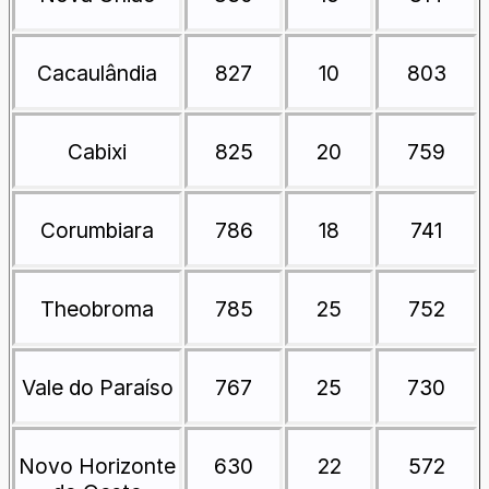
Cacaulândia
827
10
803
Cabixi
825
20
759
Corumbiara
786
18
741
Theobroma
785
25
752
Vale do Paraíso
767
25
730
Novo Horizonte
630
22
572