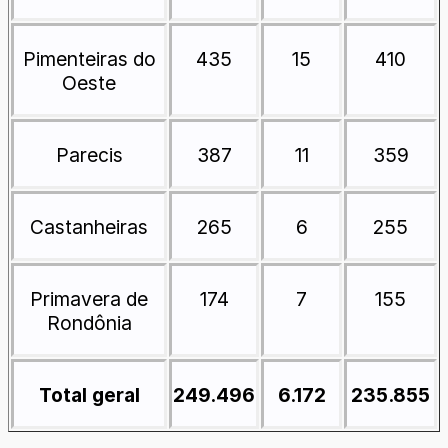
Pimenteiras do
435
15
410
Oeste
Parecis
387
11
359
Castanheiras
265
6
255
Primavera de
174
7
155
Rondônia
Total geral
249.496
6.172
235.855