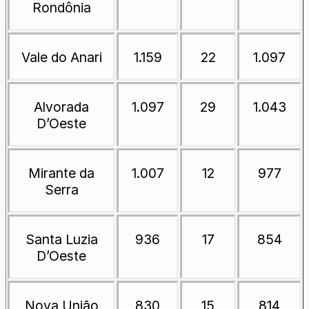
Rondônia
Vale do Anari
1.159
22
1.097
Alvorada
1.097
29
1.043
D’Oeste
Mirante da
1.007
12
977
Serra
Santa Luzia
936
17
854
D’Oeste
Nova União
830
15
814