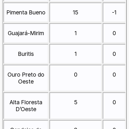
Pimenta Bueno
15
-1
Guajará-Mirim
1
0
Buritis
1
0
Ouro Preto do
0
0
Oeste
Alta Floresta
5
0
D’Oeste