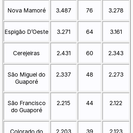
Nova Mamoré
3.487
76
3.278
Espigão D’Oeste
3.271
64
3.161
Cerejeiras
2.431
60
2.343
São Miguel do
2.337
48
2.273
Guaporé
São Francisco
2.215
44
2.122
do Guaporé
Colorado do
2.203
39
2.123