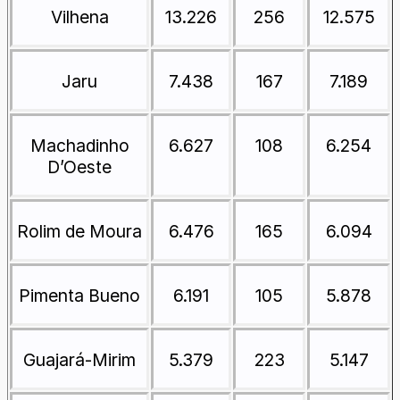
Vilhena
13.226
256
12.575
Jaru
7.438
167
7.189
Machadinho
6.627
108
6.254
D’Oeste
Rolim de Moura
6.476
165
6.094
Pimenta Bueno
6.191
105
5.878
Guajará-Mirim
5.379
223
5.147