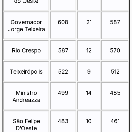
do Oeste
Governador
608
21
587
Jorge Teixeira
Rio Crespo
587
12
570
Teixeirópolis
522
9
512
Ministro
499
14
485
Andreazza
São Felipe
483
10
461
D’Oeste