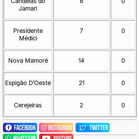
Candeias do
8
0
Jamari
Presidente
7
0
Médici
Nova Mamoré
14
0
Espigão D’Oeste
21
0
Cerejeiras
2
0