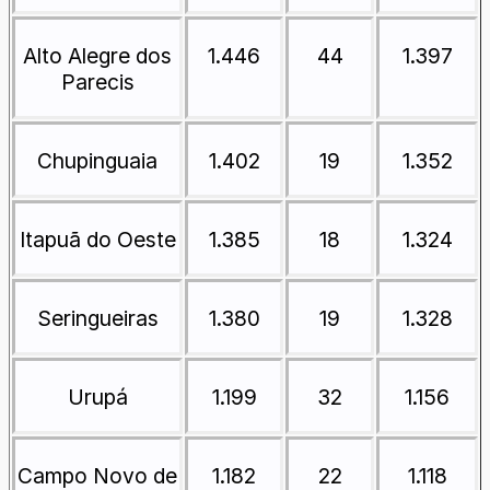
Alto Alegre dos
1.446
44
1.397
Parecis
Chupinguaia
1.402
19
1.352
Itapuã do Oeste
1.385
18
1.324
Seringueiras
1.380
19
1.328
Urupá
1.199
32
1.156
Campo Novo de
1.182
22
1.118