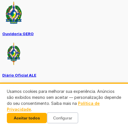
Ouvidoria GERO
Diário Oficial ALE
Usamos cookies para melhorar sua experiência. Anúncios
são exibidos mesmo sem aceitar — personalização depende
do seu consentimento. Saiba mais na
Política de
Privacidade
.
Diário Oficial da União
Aceitar todos
Configurar