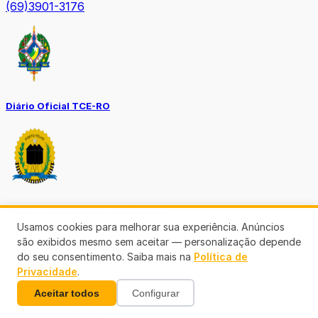
(69)3901-3176
Diário Oficial TCE-RO
Diário Prefeitura de Porto Velho
Usamos cookies para melhorar sua experiência. Anúncios
são exibidos mesmo sem aceitar — personalização depende
do seu consentimento. Saiba mais na
Política de
Privacidade
.
Aceitar todos
Configurar
Diário Oficial de RO