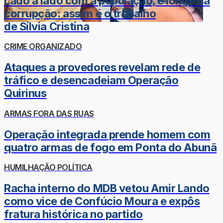
Lado a lado com a população, e longe da
corrupção: assim é o trabalho
de Sílvia Cristina
CRIME ORGANIZADO
Ataques a provedores revelam rede de
tráfico e desencadeiam Operação
Quirinus
ARMAS FORA DAS RUAS
Operação integrada prende homem com
quatro armas de fogo em Ponta do Abunã
HUMILHAÇÃO POLÍTICA
Racha interno do MDB vetou Amir Lando
como vice de Confúcio Moura e expôs
fratura histórica no partido