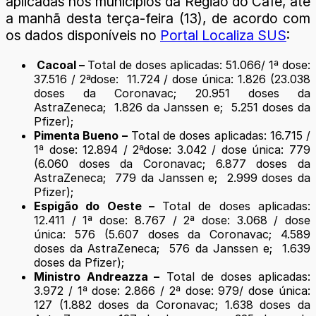
aplicadas nos municípios da Região do Café, até
a manhã desta terça-feira (13), de acordo com
os dados disponíveis no
Portal Localiza SUS
:
Cacoal –
Total de doses aplicadas: 51.066/ 1ª dose:
37.516 / 2ªdose: 11.724 / dose única: 1.826 (23.038
doses da Coronavac; 20.951 doses da
AstraZeneca; 1.826 da Janssen e; 5.251 doses da
Pfizer);
Pimenta Bueno –
Total de doses aplicadas: 16.715 /
1ª dose: 12.894 / 2ªdose: 3.042 / dose única: 779
(6.060 doses da Coronavac; 6.877 doses da
AstraZeneca; 779 da Janssen e; 2.999 doses da
Pfizer);
Espigão do Oeste –
Total de doses aplicadas:
12.411 / 1ª dose: 8.767 / 2ª dose: 3.068 / dose
única: 576 (5.607 doses da Coronavac; 4.589
doses da AstraZeneca; 576 da Janssen e; 1.639
doses da Pfizer);
Ministro Andreazza –
Total de doses aplicadas:
3.972 / 1ª dose: 2.866 / 2ª dose: 979/ dose única:
127 (1.882 doses da Coronavac; 1.638 doses da