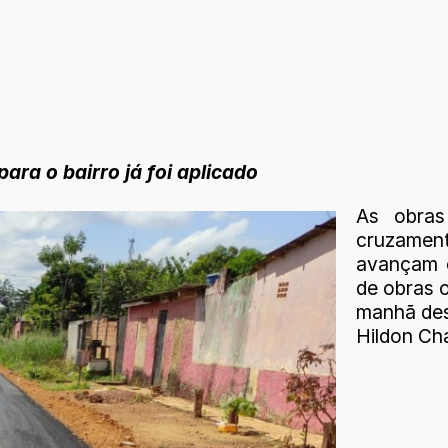
ra o bairro já foi aplicado
As obras
cruzament
avançam 
de obras o
manhã dest
Hildon Cha