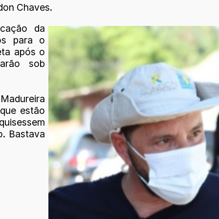
ldon Chaves.
icação da
os para o
eta após o
carão sob
Madureira
 que estão
 quisessem
do. Bastava