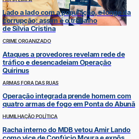
Lado a lado com a população, e longe da
corrupção: assim é o trabalho
de Sílvia Cristina
CRIME ORGANIZADO
Ataques a provedores revelam rede de
tráfico e desencadeiam Operação
Quirinus
ARMAS FORA DAS RUAS
Operação integrada prende homem com
quatro armas de fogo em Ponta do Abunã
HUMILHAÇÃO POLÍTICA
Racha interno do MDB vetou Amir Lando
como vice de Confúcio Moura e expôs