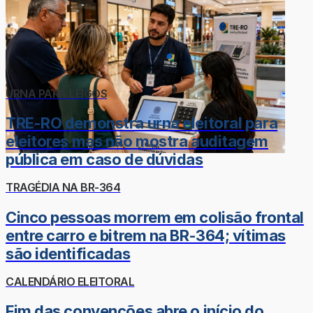
URNA PARA LEIGOS
TRE-RO demonstra urna eleitoral para
eleitores mas não mostra auditagem
pública em caso de dúvidas
TRAGÉDIA NA BR-364
Cinco pessoas morrem em colisão frontal
entre carro e bitrem na BR-364; vítimas
são identificadas
CALENDÁRIO ELEITORAL
Fim das convenções abre o início do