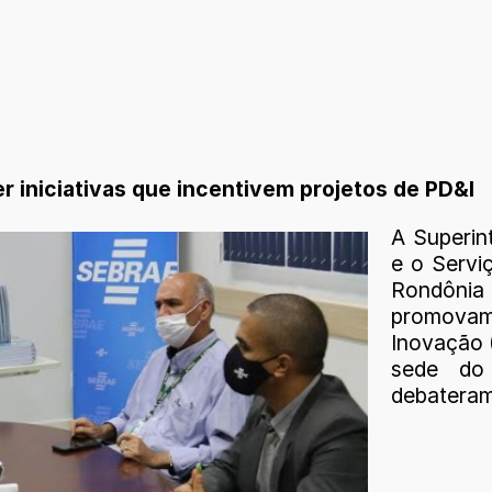
 iniciativas que incentivem projetos de PD&I
A Superin
e o Servi
Rondônia 
promovam
Inovação (
sede do
debateram