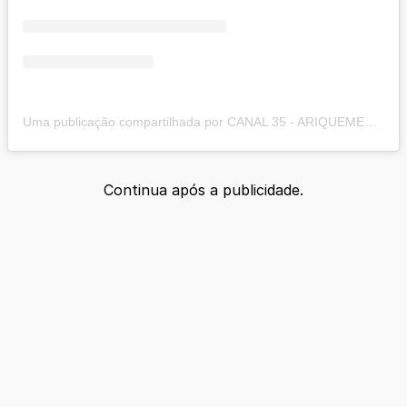
Uma publicação compartilhada por CANAL 35 - ARIQUEMES190.COM.BR (@canal35_ariquemes190.com.br)
Continua após a publicidade.