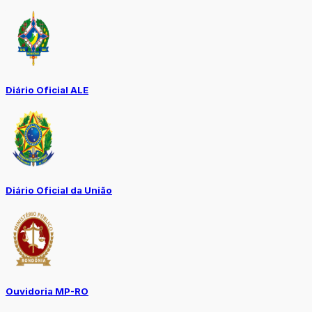
Diário Oficial ALE
Diário Oficial da União
Ouvidoria MP-RO