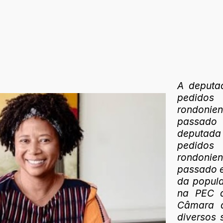
A deputad
pedidos
rondonie
passado 
deputada
pedidos
rondonie
passado e
da popul
na PEC d
Câmara d
diversos 