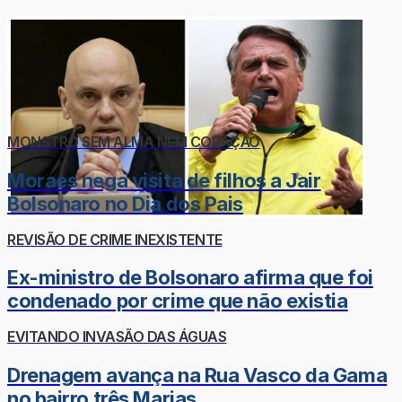
MONSTRO SEM ALMA NEM CORAÇÃO
Moraes nega visita de filhos a Jair
Bolsonaro no Dia dos Pais
REVISÃO DE CRIME INEXISTENTE
Ex-ministro de Bolsonaro afirma que foi
condenado por crime que não existia
EVITANDO INVASÃO DAS ÁGUAS
Drenagem avança na Rua Vasco da Gama
no bairro três Marias