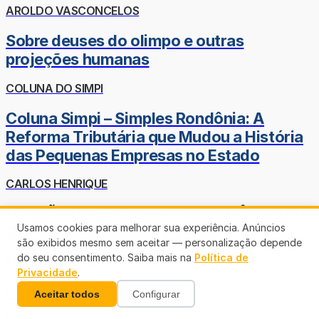
AROLDO VASCONCELOS
Sobre deuses do olimpo e outras
projeções humanas
COLUNA DO SIMPI
Coluna Simpi – Simples Rondônia: A
Reforma Tributária que Mudou a História
das Pequenas Empresas no Estado
CARLOS HENRIQUE
OPINIÃO DE CARLOS HENRIQUE ÂNGELO -
Usamos cookies para melhorar sua experiência. Anúncios
Os Partidos políticos e o Poder
são exibidos mesmo sem aceitar — personalização depende
do seu consentimento. Saiba mais na
Política de
RUDINEY PRADO
Privacidade
.
Parece que foi ontem
Aceitar todos
Configurar