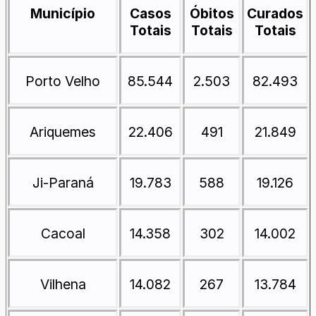
Município
Casos
Óbitos
Curados
Totais
Totais
Totais
Porto Velho
85.544
2.503
82.493
Ariquemes
22.406
491
21.849
Ji-Paraná
19.783
588
19.126
Cacoal
14.358
302
14.002
Vilhena
14.082
267
13.784