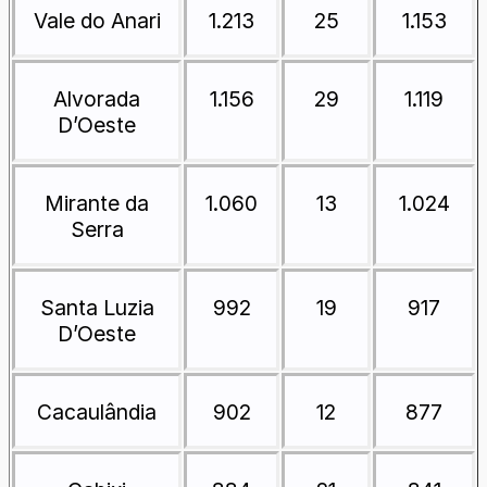
Vale do Anari
1.213
25
1.153
Alvorada
1.156
29
1.119
D’Oeste
Mirante da
1.060
13
1.024
Serra
Santa Luzia
992
19
917
D’Oeste
Cacaulândia
902
12
877