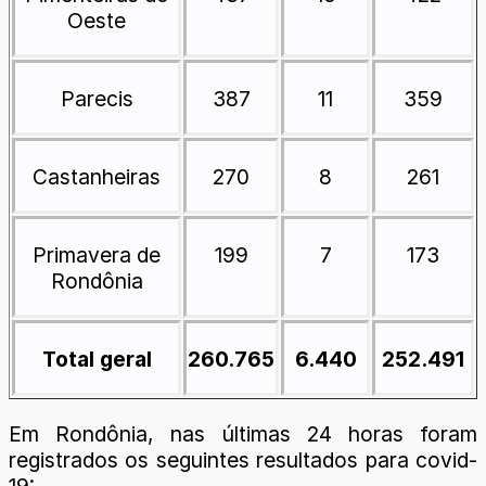
Oeste
Parecis
387
11
359
Castanheiras
270
8
261
Primavera de
199
7
173
Rondônia
Total geral
260.765
6.440
252.491
Em Rondônia, nas últimas 24 horas foram
registrados os seguintes resultados para covid-
19: