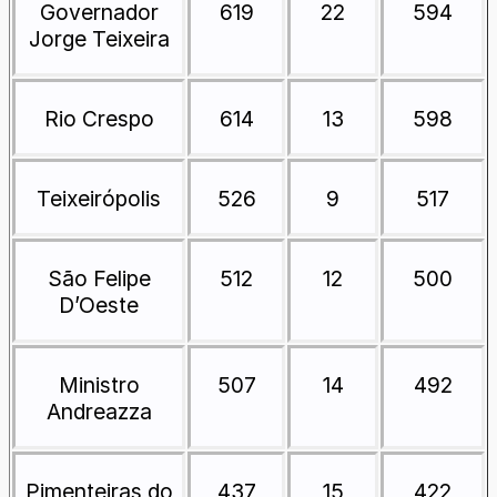
Governador
619
22
594
Jorge Teixeira
Rio Crespo
614
13
598
Teixeirópolis
526
9
517
São Felipe
512
12
500
D’Oeste
Ministro
507
14
492
Andreazza
Pimenteiras do
437
15
422