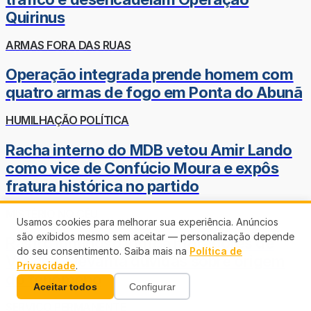
Quirinus
ARMAS FORA DAS RUAS
Operação integrada prende homem com
quatro armas de fogo em Ponta do Abunã
HUMILHAÇÃO POLÍTICA
Racha interno do MDB vetou Amir Lando
como vice de Confúcio Moura e expôs
fratura histórica no partido
MISTÉRIO NO CÉU
Usamos cookies para melhorar sua experiência. Anúncios
são exibidos mesmo sem aceitar — personalização depende
Rastro luminoso intriga moradores de
do seu consentimento. Saiba mais na
Política de
Vilhena e levanta dúvidas sobre origem
Privacidade
.
do fenômeno
Aceitar todos
Configurar
SERVIÇO PERMANENTE