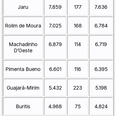
Jaru
7.859
177
7.636
Rolim de Moura
7.025
168
6.784
Machadinho
6.879
114
6.719
D’Oeste
Pimenta Bueno
6.601
116
6.395
Guajará-Mirim
5.432
223
5.198
Buritis
4.968
75
4.824