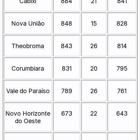
Cabixi
884
21
841
Nova União
848
15
828
Theobroma
843
26
814
Corumbiara
831
20
795
Vale do Paraíso
789
26
761
Novo Horizonte
673
22
643
do Oeste