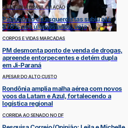
QUADRILHA BRASIL EM AÇÃO
Patrimônio de esquerdistas subiu até
870% nos últimos anos; veja
CORPOS E VIDAS MARCADAS
PM desmonta ponto de venda de drogas,
apreende entorpecentes e detém dupla
em Ji-Paraná
APESAR DO ALTO CUSTO
Rondônia amplia malha aérea com novos
voos da Latam e Azul, fortalecendo a
logística regional
CORRIDA AO SENADO NO DF
Pesquisa Correio/Opinião: Leila e Michelle