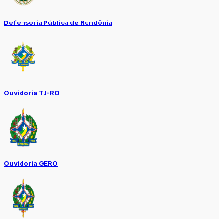
Defensoria Pública de Rondônia
Ouvidoria TJ-RO
Ouvidoria GERO