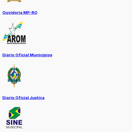
Ouvidoria MP-RO
Diário Oficial Municípios
Diario Oficial Justiça