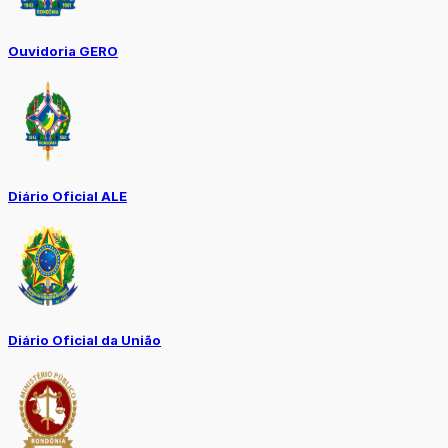
Ouvidoria GERO
Diário Oficial ALE
Diário Oficial da União