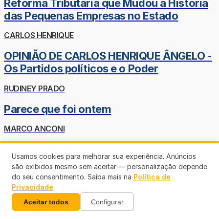
Reforma Tributária que Mudou a História
das Pequenas Empresas no Estado
CARLOS HENRIQUE
OPINIÃO DE CARLOS HENRIQUE ÂNGELO -
Os Partidos políticos e o Poder
RUDINEY PRADO
Parece que foi ontem
MARCO ANCONI
Eu, a IA ChatGPT e os Alienígenas
Usamos cookies para melhorar sua experiência. Anúncios
são exibidos mesmo sem aceitar — personalização depende
GEOVANI BERNO
do seu consentimento. Saiba mais na
Política de
Privacidade
.
Morreram JÔ SOARES
Aceitar todos
Configurar
ASSIS CANUTO