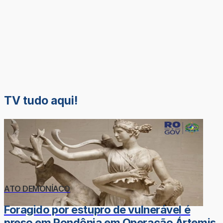
TV tudo aqui!
ATO DEMONÍACO
Foragido por estupro de vulnerável é
preso em Rondônia em Operação Ártemis