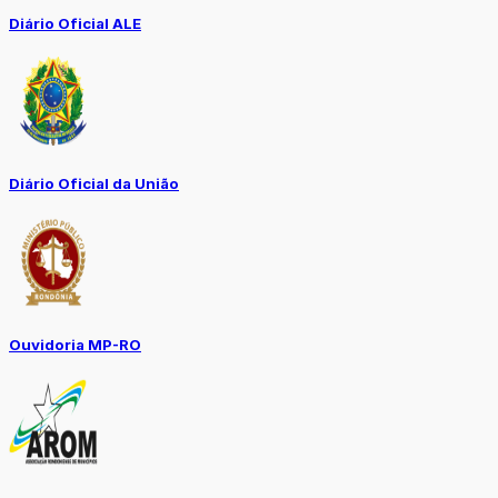
Diário Oficial ALE
Diário Oficial da União
Ouvidoria MP-RO