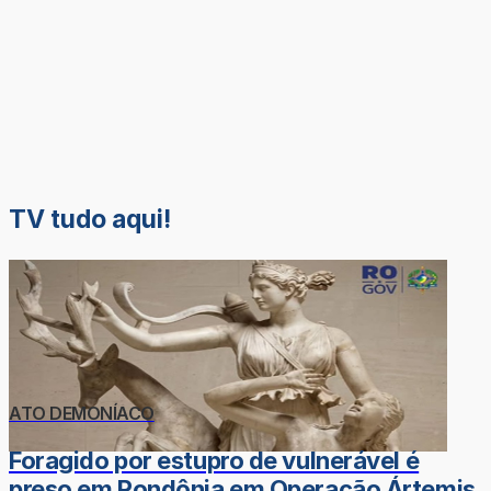
TV tudo aqui!
ATO DEMONÍACO
Foragido por estupro de vulnerável é
preso em Rondônia em Operação Ártemis