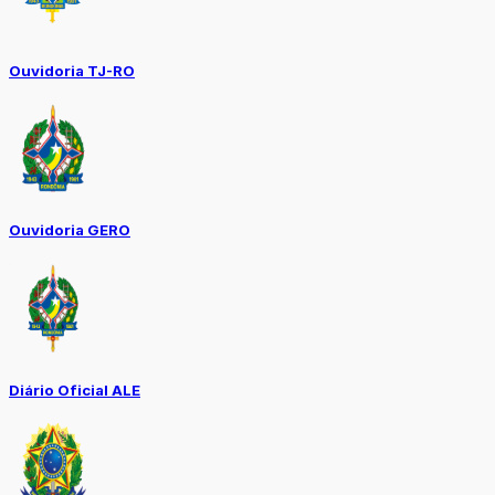
Ouvidoria TJ-RO
Ouvidoria GERO
Diário Oficial ALE