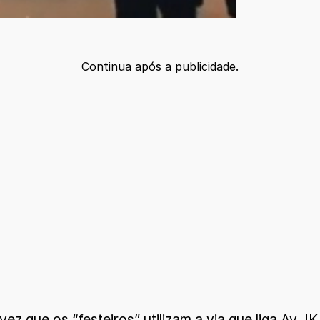
Continua após a publicidade.
ez que os “festeiros” utilizam a via que liga Av 