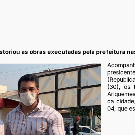
storiou as obras executadas pela prefeitura n
Acompanh
presiden
(Republic
(30), os
Ariquemes
da cidade
04, que e