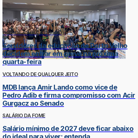
DOR-DE-CABEÇA DO LÉO
Servidores da educação de Porto Velho
decidem entrar em greve na próxima
quarta-feira
VOLTANDO DE QUALQUER JEITO
MDB lança Amir Lando como vice de
Pedro Adib e firma compromisso com Acir
Gurgacz ao Senado
SALÁRIO DA FOME
Salário mínimo de 2027 deve ficar abaixo
do ideal para viver; entenda