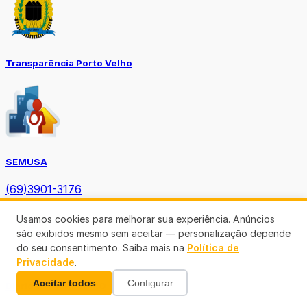
Transparência Porto Velho
SEMUSA
(69)3901-3176
Usamos cookies para melhorar sua experiência. Anúncios
são exibidos mesmo sem aceitar — personalização depende
do seu consentimento. Saiba mais na
Política de
Privacidade
.
Aceitar todos
Configurar
Diário Oficial TCE-RO