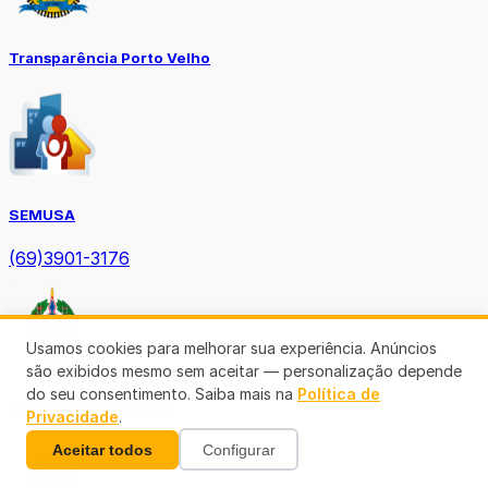
Transparência Porto Velho
SEMUSA
(69)3901-3176
Usamos cookies para melhorar sua experiência. Anúncios
são exibidos mesmo sem aceitar — personalização depende
do seu consentimento. Saiba mais na
Política de
Diário Oficial TCE-RO
Privacidade
.
Aceitar todos
Configurar