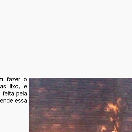
m fazer o
as lixo, e
feita pela
tende essa