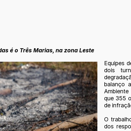
as é o Três Marias, na zona Leste
Equipes d
dois tur
degradaçã
balanço a
Ambiente
que 355 o
de infraç
O trabalh
dos respo