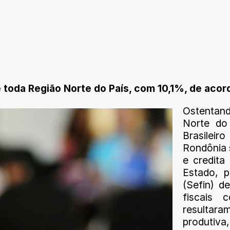
da Região Norte do País, com 10,1%, de acordo 
Ostentand
Norte do
Brasileir
Rondônia 
e credita
Estado, 
(Sefin) d
fiscais 
resultara
produtiva