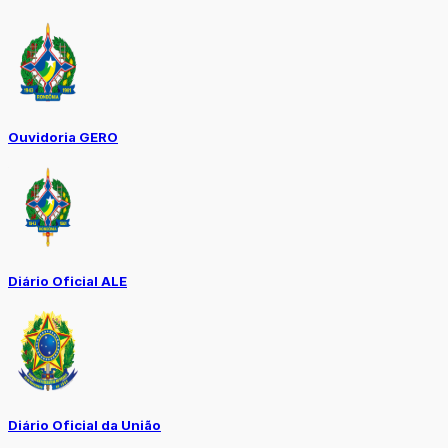
Ouvidoria GERO
Diário Oficial ALE
Diário Oficial da União