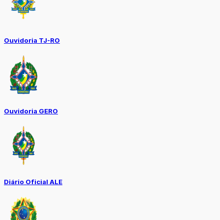
Ouvidoria TJ-RO
Ouvidoria GERO
Diário Oficial ALE