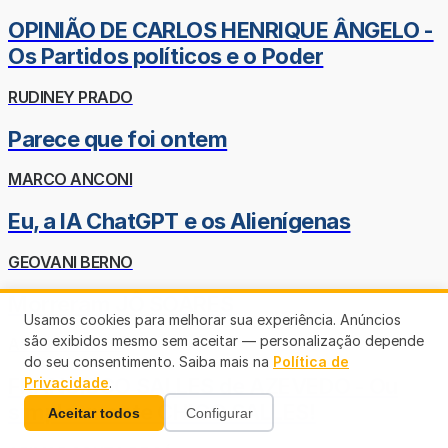
OPINIÃO DE CARLOS HENRIQUE ÂNGELO -
Os Partidos políticos e o Poder
RUDINEY PRADO
Parece que foi ontem
MARCO ANCONI
Eu, a IA ChatGPT e os Alienígenas
GEOVANI BERNO
Morreram JÔ SOARES
Usamos cookies para melhorar sua experiência. Anúncios
são exibidos mesmo sem aceitar — personalização depende
ASSIS CANUTO
do seu consentimento. Saiba mais na
Política de
FRANCISCO SALLES de AZEVEDO - Ou
Privacidade
.
simplesmente CHICO SALLES!
Aceitar todos
Configurar