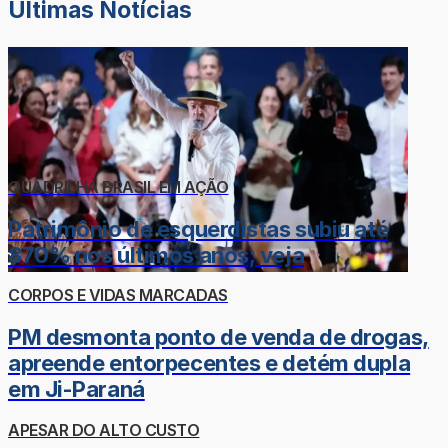
Últimas Notícias
QUADRILHA BRASIL EM AÇÃO
Patrimônio de esquerdistas subiu até
870% nos últimos anos; veja
CORPOS E VIDAS MARCADAS
PM desmonta ponto de venda de drogas,
apreende entorpecentes e detém dupla
em Ji-Paraná
APESAR DO ALTO CUSTO