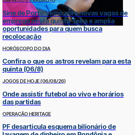
EMPREGO E TRABALHO
Sine de Porto Velho abre novas vagas de
emprego nesta quinta-feira e amplia
oportunidades para quem busca
recolocação
HORÓSCOPO DO DIA
Confira o que os astros revelam para esta
quinta (06/8)
JOGOS DE HOJE (06/08/26)
Onde assistir futebol ao vivo e horários
das partidas
OPERAÇÃO HERITAGE
PF desarticula esquema bilionário de
lavagem de dinheiro em Rondônia e