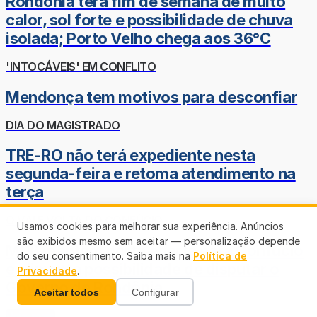
Rondônia terá fim de semana de muito
calor, sol forte e possibilidade de chuva
isolada; Porto Velho chega aos 36°C
'INTOCÁVEIS' EM CONFLITO
Mendonça tem motivos para desconfiar
DIA DO MAGISTRADO
TRE-RO não terá expediente nesta
segunda-feira e retoma atendimento na
terça
O VAI E VOLTA DO CONFÚCIO
Usamos cookies para melhorar sua experiência. Anúncios
são exibidos mesmo sem aceitar — personalização depende
MDB mantém porta aberta para Confúcio
do seu consentimento. Saiba mais na
Política de
e alimenta possibilidade de disputar o
Privacidade
.
Governo de Rondônia
Aceitar todos
Configurar
Veja mais