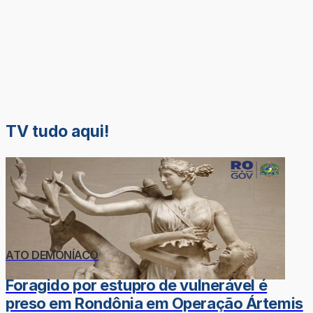
TV tudo aqui!
ATO DEMONÍACO
Foragido por estupro de vulnerável é
preso em Rondônia em Operação Ártemis