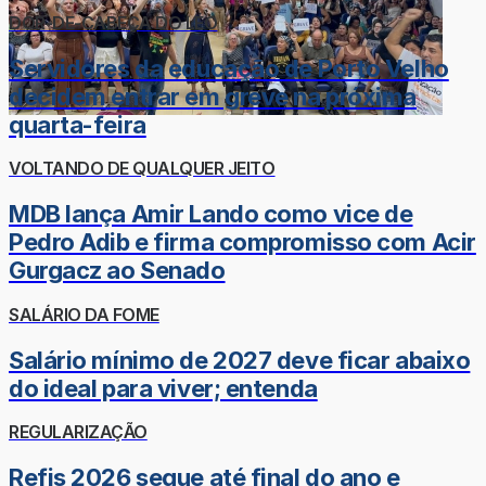
DOR-DE-CABEÇA DO LÉO
Servidores da educação de Porto Velho
decidem entrar em greve na próxima
quarta-feira
VOLTANDO DE QUALQUER JEITO
MDB lança Amir Lando como vice de
Pedro Adib e firma compromisso com Acir
Gurgacz ao Senado
SALÁRIO DA FOME
Salário mínimo de 2027 deve ficar abaixo
do ideal para viver; entenda
REGULARIZAÇÃO
Refis 2026 segue até final do ano e