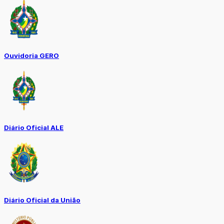
Ouvidoria GERO
Diário Oficial ALE
Diário Oficial da União