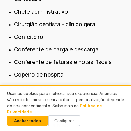
Chefe administrativo
Cirurgião dentista - clínico geral
Confeiteiro
Conferente de carga e descarga
Conferente de faturas e notas fiscais
Copeiro de hospital
Cozinheiro geral
Usamos cookies para melhorar sua experiência. Anúncios
Cozinheiro industrial
são exibidos mesmo sem aceitar — personalização depende
do seu consentimento. Saiba mais na
Política de
Eletricista
Privacidade
.
Aceitar todos
Configurar
Empacotador, a mão