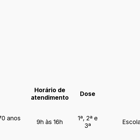
Horário de
Dose
atendimento
70 anos
1ª, 2ª e
9h às 16h
Escola
3ª