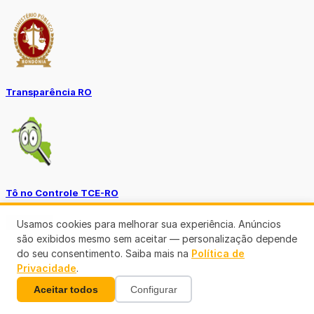
Transparência RO
Tô no Controle TCE-RO
Ver mais
Usamos cookies para melhorar sua experiência. Anúncios
são exibidos mesmo sem aceitar — personalização depende
do seu consentimento. Saiba mais na
Política de
Privacidade
.
Aceitar todos
Configurar