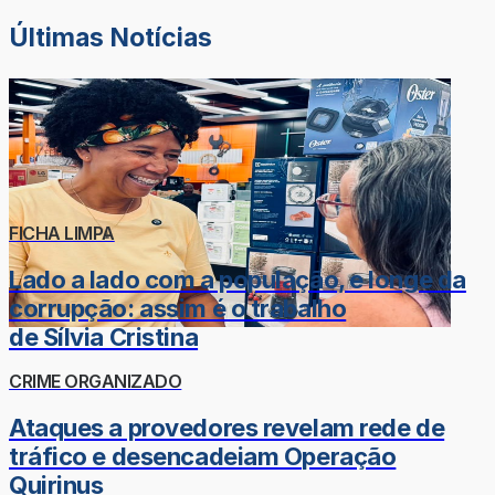
Últimas Notícias
FICHA LIMPA
Lado a lado com a população, e longe da
corrupção: assim é o trabalho
de Sílvia Cristina
CRIME ORGANIZADO
Ataques a provedores revelam rede de
tráfico e desencadeiam Operação
Quirinus