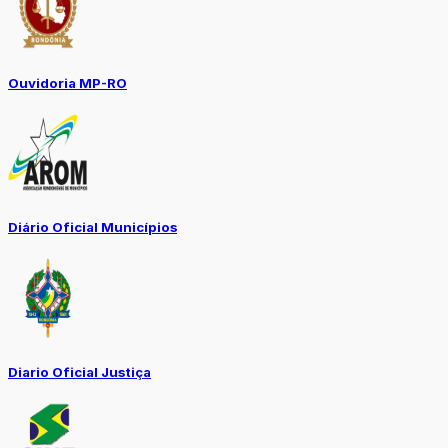
Ouvidoria MP-RO
Diário Oficial Municípios
Diario Oficial Justiça